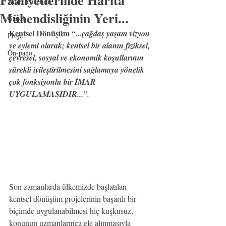
Faaliyetlerinde Harita
Arazi Yönetimi
Mühendisliğinin Yeri...
Genel
Kentsel Dönüşüm 
“...çağdaş yaşam vizyon 
Proje
ve eylemi olarak; kentsel bir alanın fiziksel, 
Ön-pano
çevresel, sosyal ve ekonomik koşullarının 
sürekli iyileştirilmesini sağlamaya yönelik 
çok fonksiyonlu bir İMAR 
UYGULAMASIDIR...”.
Son zamanlarda ülkemizde başlatılan 
kentsel dönüşüm projelerinin başarılı bir 
biçimde uygulanabilmesi hiç kuşkusuz, 
konunun uzmanlarınca ele alınmasıyla 