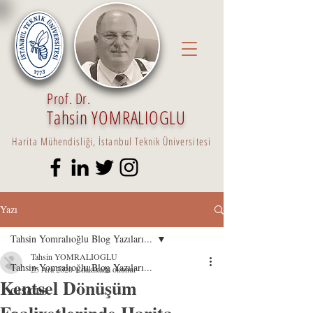
Prof. Dr.
Tahsin YOMRALIOGLU
Harita Mühendisliği, İstanbul Teknik Üniversitesi
Yazı
Tahsin Yomralıoğlu Blog Yazıları...
Tahsin YOMRALIOGLU
Tahsin Yomralıoğlu Blog Yazıları...
25 Ara 2020
1 dakikada okunur
Kentsel Dönüşüm
GIS/CBS