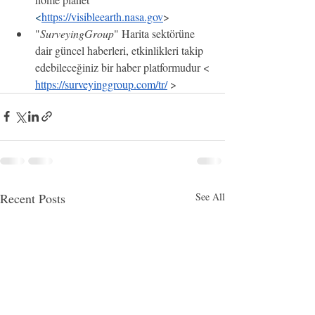
<
https://visibleearth.nasa.gov
>
"
SurveyingGroup
" Harita sektörüne 
dair güncel haberleri, etkinlikleri takip 
edebileceğiniz bir haber platformudur < 
https://surveyinggroup.com/tr/
 >
Recent Posts
See All