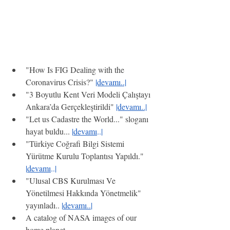
"How Is FIG Dealing with the 
Coronavirus Crisis?
" 
|devamı..|
"3 Boyutlu Kent Veri Modeli Çalıştayı 
Ankara’da Gerçekleştirildi" 
|devamı..|
"Let us Cadastre the World..." sloganı  
hayat buldu... 
|
devamı
..|
"Türkiye Coğrafi Bilgi Sistemi 
Yürütme Kurulu Toplantısı Yapıldı."  
|
devamı
..|
"Ulusal CBS Kurulması Ve 
Yönetilmesi Hakkında Yönetmelik" 
yayınladı.. 
|
devamı..
|
A catalog of NASA images of our 
home planet